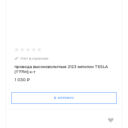
Нет в наличии
провода высоковольтные 2123 хиполон TESLA
(T771H) к-т
1 030 ₽
В КОРЗИНУ