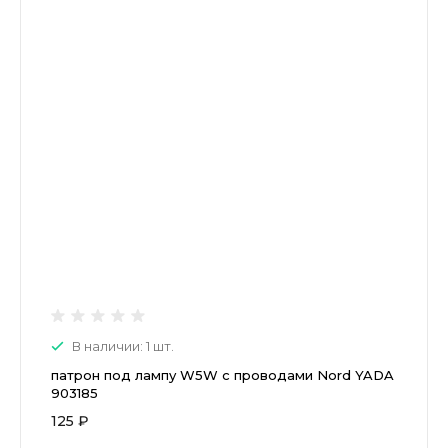
В наличии: 1 шт.
патрон под лампу W5W с проводами Nord YADA
903185
125 ₽