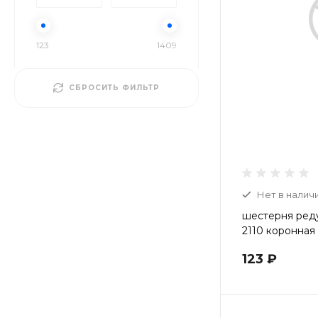
123
1409
СБРОСИТЬ ФИЛЬТР
Нет в налич
шестерня ред
2110 коронная
123 ₽