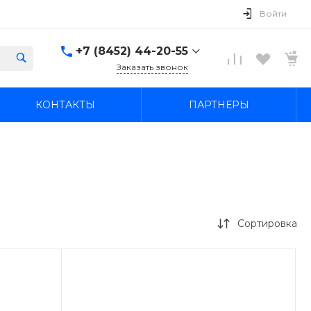
Войти
+7 (8452) 44-20-55
Заказать звонок
+7 (8452) 44-20-55
КОНТАКТЫ
ПАРТНЕРЫ
г. Саратов, ул. В.М. Азина
21а
Пн-Пт: 09:00–20:00 Cб-
Вс: 09:00–19:00
ekonom-avto64@mail.ru
+7 (845-2) 44-42-55
г. Саратов, ул. имени
Академика О.К.
Антонова, 27
Сортировка
Пн-Пт: 09:00–20:00 Cб-
Вс: 09:00–19:00
ekonom-avto64@mail.ru
+7 927 109-05-12
Вопросы по прицепам