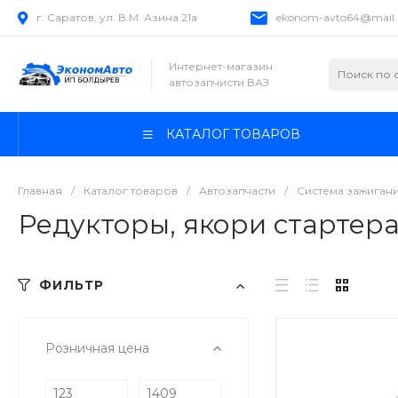
г. Саратов, ул. В.М. Азина 21а
ekonom-avto64@mail.
Интернет-магазин
автозапчисти ВАЗ
КАТАЛОГ ТОВАРОВ
Главная
/
Каталог товаров
/
Автозапчасти
/
Система зажиган
Редукторы, якори стартер
ФИЛЬТР
Розничная цена