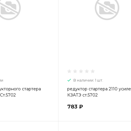
ии
В наличии: 1 шт.
укторного стартера
редуктор стартера 2110 усил
 Ст.5702
КЗАТЭ ст.5702
783 ₽