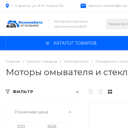
г. Саратов, ул. В.М. Азина 21а
ekonom-avto64@mail.
Интернет-магазин
автозапчисти ВАЗ
КАТАЛОГ ТОВАРОВ
Главная
/
Каталог товаров
/
Автозапчасти
/
Омыватель и стек
Моторы омывателя и стекл
ФИЛЬТР
Розничная цена