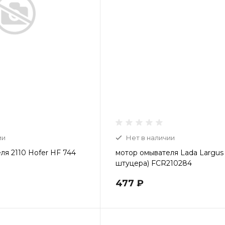
ии
Нет в наличии
ля 2110 Hofer HF 744
мотор омывателя Lada Largus 
штуцера) FCR210284
477 ₽