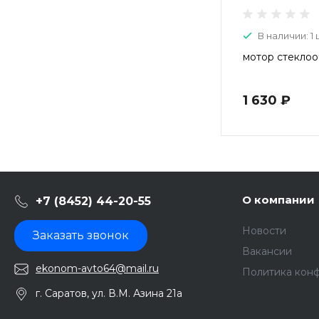
В наличии: 1 
мотор стеклоо
1 630 ₽
О компании
+7 (8452) 44-20-55
Новости
Заказать звонок
Вакансии
ekonom-avto64@mail.ru
Политика кон
г. Саратов, ул. В.М. Азина 21а