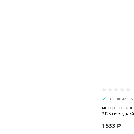
В наличии: 3
мотор стеклооч
2123 передний 
евроразъем
1 533 ₽