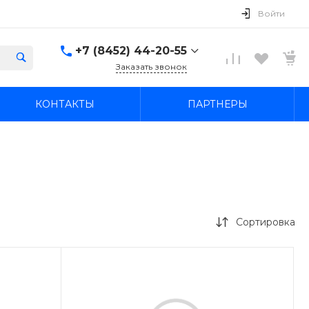
Войти
+7 (8452) 44-20-55
Заказать звонок
+7 (8452) 44-20-55
КОНТАКТЫ
ПАРТНЕРЫ
г. Саратов, ул. В.М. Азина
21а
Пн-Пт: 09:00–20:00 Cб-
Вс: 09:00–19:00
ekonom-avto64@mail.ru
+7 (845-2) 44-42-55
г. Саратов, ул. имени
Академика О.К.
Антонова, 27
Сортировка
Пн-Пт: 09:00–20:00 Cб-
Вс: 09:00–19:00
ekonom-avto64@mail.ru
+7 927 109-05-12
Вопросы по прицепам