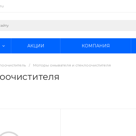
ru
АКЦИИ
КОМПАНИЯ
лоочиститель
/
Моторы омывателя и стеклоочистителя
оочистителя