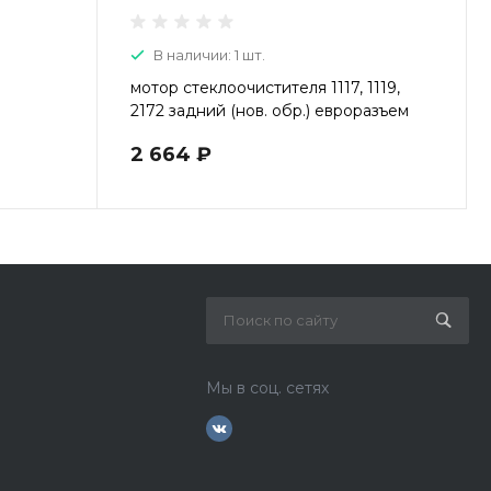
В наличии: 1 шт.
мотор стеклоочистителя 1117, 1119,
2172 задний (нов. обр.) евроразъем
2172-6313-090
2 664 ₽
Мы в соц. сетях