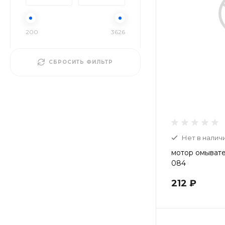
200
3626
СБРОСИТЬ ФИЛЬТР
Нет в налич
мотор омывате
084
212 ₽