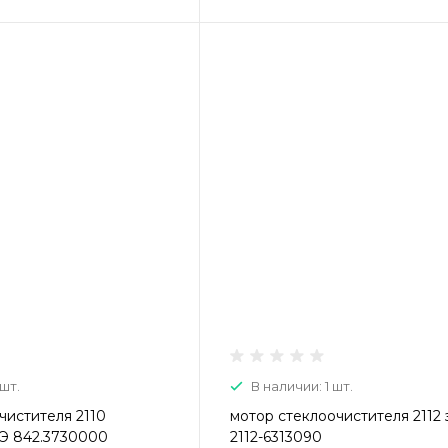
 шт.
В наличии: 1 шт.
чистителя 2110
мотор стеклоочистителя 2112
Э 842.3730000
2112-6313090