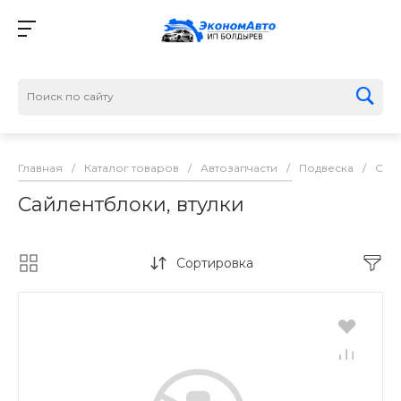
Главная
/
Каталог товаров
/
Автозапчасти
/
Подвеска
/
Сайл
Сайлентблоки, втулки
Сортировка