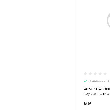
В наличии: 3
шпонка шкива
круглая (штиф
8 ₽