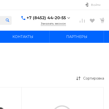
Войти
+7 (8452) 44-20-55
Заказать звонок
+7 (8452) 44-20-55
КОНТАКТЫ
ПАРТНЕРЫ
г. Саратов, ул. В.М. Азина
21а
Пн-Пт: 09:00–20:00 Cб-
Вс: 09:00–19:00
ekonom-avto64@mail.ru
+7 (845-2) 44-42-55
г. Саратов, ул. имени
Академика О.К.
Антонова, 27
Сортировка
Пн-Пт: 09:00–20:00 Cб-
Вс: 09:00–19:00
ekonom-avto64@mail.ru
+7 927 109-05-12
Вопросы по прицепам