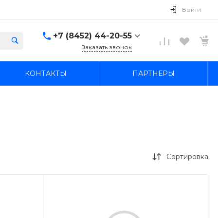
Войти
+7 (8452) 44-20-55
Заказать звонок
+7 (8452) 44-20-55
КОНТАКТЫ
ПАРТНЕРЫ
г. Саратов, ул. В.М. Азина
21а
Пн-Пт: 09:00–20:00 Cб-
Вс: 09:00–19:00
ekonom-avto64@mail.ru
+7 (845-2) 44-42-55
г. Саратов, ул. имени
Академика О.К.
Антонова, 27
Сортировка
Пн-Пт: 09:00–20:00 Cб-
Вс: 09:00–19:00
ekonom-avto64@mail.ru
+7 927 109-05-12
Вопросы по прицепам