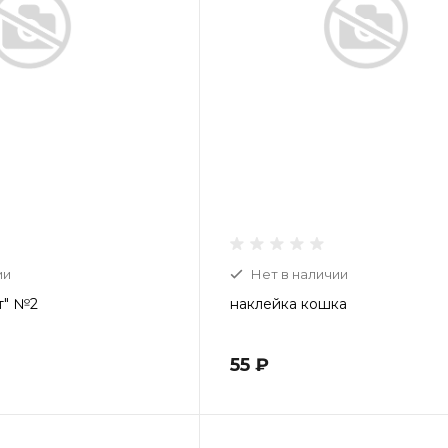
ии
Нет в наличии
т" №2
наклейка кошка
55 ₽