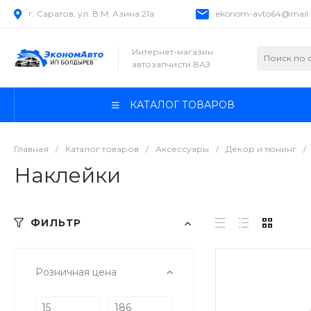
г. Саратов, ул. В.М. Азина 21а
ekonom-avto64@mail.
Интернет-магазин
автозапчисти ВАЗ
КАТАЛОГ ТОВАРОВ
Главная
/
Каталог товаров
/
Аксессуары
/
Декор и тюнинг
/
Наклейки
ФИЛЬТР
Розничная цена