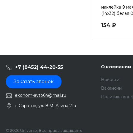
наклейка 9 ма
(14х32) белая 
154 ₽
О компании
+7 (8452) 44-20-55
Новости
Заказать звонок
Вакансии
ekonom-avto64@mail.ru
Политика кон
г. Саратов, ул. В.М. Азина 21а
© 2026 Universe, Все права защищены