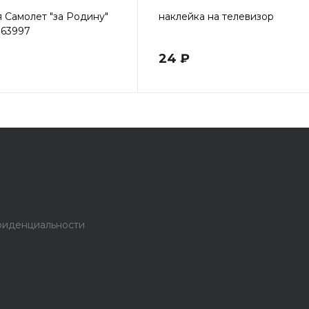
я Самолет "за Родину"
наклейка на телевизор
063997
24 ₽
фиденциальности